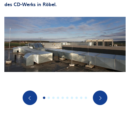
des CD-Werks in Röbel.
1
2
3
4
5
6
7
8
9
10