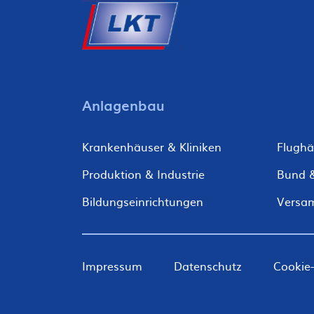
Fußzeile
Anlagenbau
Krankenhäuser & Kliniken
Flughä
Produktion & Industrie
Bund 
Bildungseinrichtungen
Versa
Fußzeile
Impressum
Datenschutz
Cookie-
Meta