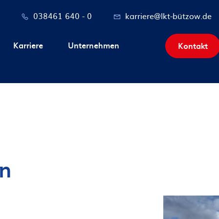
038461 640 - 0
karriere@lkt-bützow.de
Karriere
Unternehmen
Kontakt
n